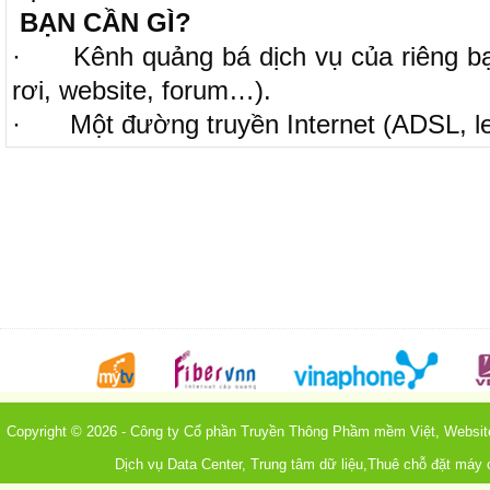
BẠN CẦN GÌ?
·
Kênh quảng bá dịch vụ của riêng bạ
rơi, website, forum…).
·
Một đường truyền Internet (ADSL, lea
Copyright © 2026 - Công ty Cổ phần Truyền Thông Phầm mềm Việt, Webs
Dịch vụ Data Center, Trung tâm dữ liệu,Thuê chỗ đặt máy 