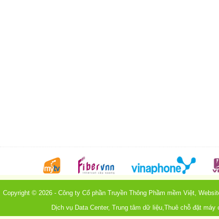
Copyright © 2026 - Công ty Cổ phần Truyền Thông Phầm mềm Việt, Webs
Dịch vụ Data Center, Trung tâm dữ liệu,Thuê chỗ đặt máy 