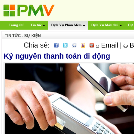
Trang chủ
Tin tức
Dịch Vụ Phần Mềm
Dịch Vụ Máy chủ
Dự 
TIN TỨC - SỰ KIỆN
Chia sẻ:
Email
|
B
Kỷ nguyên thanh toán di động