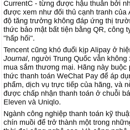
CurrentC - từng được hậu thuẫn bởi n
được xem như đối thủ cạnh tranh của 
độ tăng trưởng không đáp ứng thị trư
thức bảo mật bất tiện bằng QR, công t
"hấp hối".
Tencent cũng khó đuổi kịp Alipay ở hiệ
Journa
l
, người Trung Quốc vẫn không 
mua sắm thương mại. Hãng này buộc 
thức thanh toán WeChat Pay để áp dụn
phẩm, dịch vụ trực tiếp của hãng, và 
được chấp nhận thanh toán ở chuỗi bá
Eleven và Uniqlo.
Ngành công nghiệp thanh toán kỹ thuậ
chín muồi để trở thành một trong nhữn