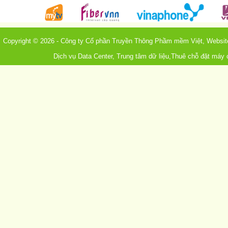
Copyright © 2026 - Công ty Cổ phần Truyền Thông Phầm mềm Việt, Webs
Dịch vụ Data Center, Trung tâm dữ liệu,Thuê chỗ đặt máy 